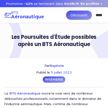
Promotion
-42%
se terminant dans
04:58:18
.
En profiter »
BTS
Découvrir
Aéronautique
Les Poursuites d'Étude possibles
après un BTS Aéronautique
Par
Baptiste
Publié le
11 juillet 2023
INGÉNIERIE
Le
BTS Aéronautique
ouvre la voie vers de nombreux
débouchés professionnels, notamment dans le domaine de
l'industrie aéronautique. Mais, comme de nombreux