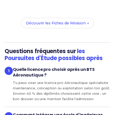
Révise efficacement avec nos
88 Fiches de
Révision
pour le BTS Aéronautique et maximise tes
chances de réussite !
Découvrir les Fiches de Révision →
Questions fréquentes sur
les
Poursuites d'Étude possibles après
Quelle licence pro choisir après un BTS
Aéronautique ?
Tu peux viser une licence pro Aéronautique spécialisée
maintenance, conception ou exploitation selon ton goût.
Environ 40 % des diplômés choisissent cette voie ; un
bon dossier ou une mention facilite l'admission.
Comment intégrer une école d'ingénieurs